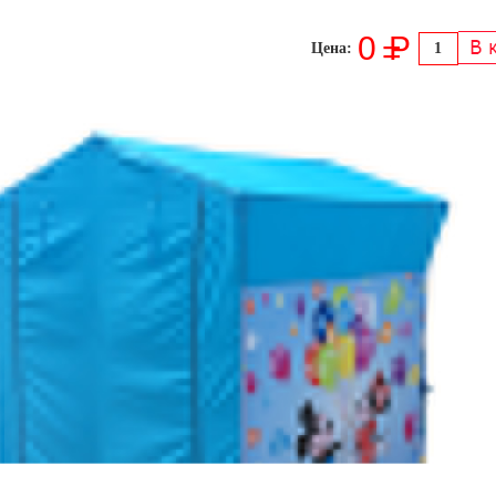
0
P
=
Цена: