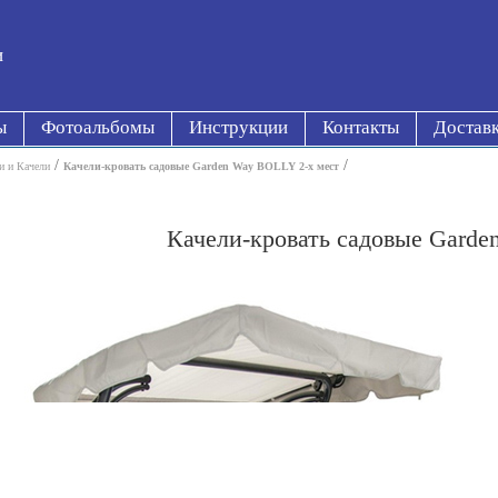
и
ы
Фотоальбомы
Инструкции
Контакты
Достав
/
/
и и Качели
Качели-кровать садовые Garden Way BOLLY 2-х мест
Качели-кровать садовые Garde