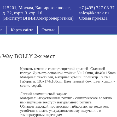
115201, Москва, Каширское шоссе,
+7 (495) 727 08 37
д. 22, корп. 3, стр. 16
sales@kartek.ru
(Институт ВНИИЭлектроэнергетики)
Схема проезда
ка
Карта сайта
Статьи
n Way BOLLY 2-х мест
Кровать-качели с солнцезащитной крышей. Стальной
корпус. Диаметр основной стойки: 50×2.0mm, dia40×1.5mm.
Материал: текстилен, материал крыши: полиэстр 180гм2.
Габариты: 185x174x168cm. Цвет темный беж, цвет крыши -
светло-серый.
Легкий алюминиевый каркас.
Материал: Искуственный ротанг - синтетическое волокно
имитируещее текстуру натурального ротанга.
Обладает высокой прочностью, гибкостью, не токсичен,
устойчив к влаге, ультрафиолетовому излучению и
температурным перепадам.