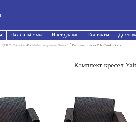
и
ы
Фотоальбомы
Инструкции
Контакты
Достав
/
/
/
 ДЛЯ САДА и КАФЕ
Мебель под ротанг (Россия)
Комплект кресел Yalta Double Set
Комплект кресел Yalt