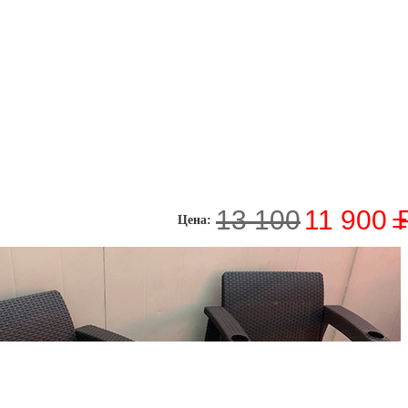
13 100
11 900
=
Цена: