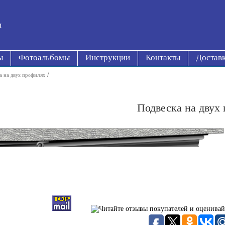
и
ы
Фотоальбомы
Инструкции
Контакты
Достав
/
а на двух профилях
Подвеска на двух